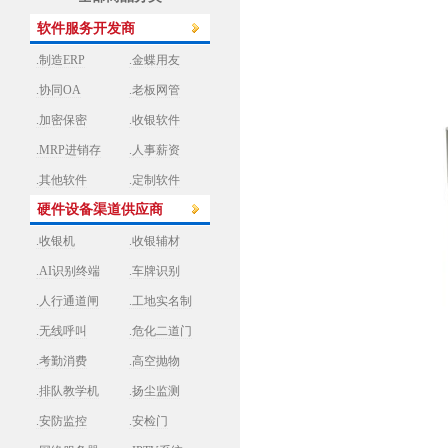
软件服务开发商
.制造ERP
.金蝶用友
.协同OA
.老板网管
.加密保密
.收银软件
.MRP进销存
.人事薪资
.其他软件
.定制软件
硬件设备渠道供应商
.收银机
.收银辅材
.AI识别终端
.车牌识别
.人行通道闸
.工地实名制
.无线呼叫
.危化二道门
.考勤消费
.高空抛物
.排队教学机
.扬尘监测
.安防监控
.安检门