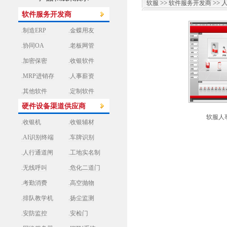
>>
>> 
软服
软件服务开发商
软件服务开发商
.制造ERP
.金蝶用友
.协同OA
.老板网管
.加密保密
.收银软件
.MRP进销存
.人事薪资
.其他软件
.定制软件
硬件设备渠道供应商
软服人事
.收银机
.收银辅材
.AI识别终端
.车牌识别
.人行通道闸
.工地实名制
.无线呼叫
.危化二道门
.考勤消费
.高空抛物
.排队教学机
.扬尘监测
.安防监控
.安检门