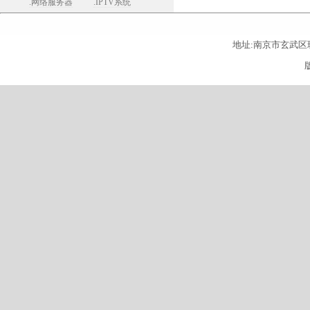
.网络服务器
.IPTV系统
地址:南京市玄武区珠江路26