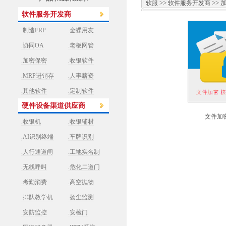
>>
>> 
软服
软件服务开发商
软件服务开发商
.制造ERP
.金蝶用友
.协同OA
.老板网管
.加密保密
.收银软件
.MRP进销存
.人事薪资
.其他软件
.定制软件
硬件设备渠道供应商
文件加密
.收银机
.收银辅材
.AI识别终端
.车牌识别
.人行通道闸
.工地实名制
.无线呼叫
.危化二道门
.考勤消费
.高空抛物
.排队教学机
.扬尘监测
.安防监控
.安检门