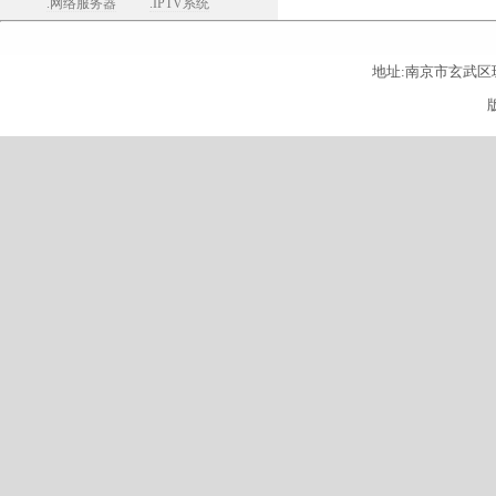
.网络服务器
.IPTV系统
地址:南京市玄武区珠江路26